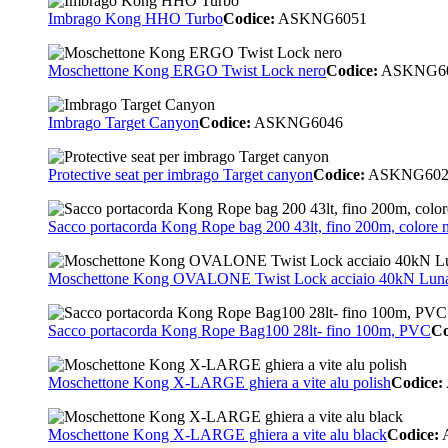
Imbrago Kong HHO Turbo
Codice:
ASKNG6051
Moschettone Kong ERGO Twist Lock nero
Codice:
ASKNG6
Imbrago Target Canyon
Codice:
ASKNG6046
Protective seat per imbrago Target canyon
Codice:
ASKNG602
Sacco portacorda Kong Rope bag 200 43lt, fino 200m, colore
Moschettone Kong OVALONE Twist Lock acciaio 40kN Luna
Sacco portacorda Kong Rope Bag100 28lt- fino 100m, PVC
Co
Moschettone Kong X-LARGE ghiera a vite alu polish
Codice:
Moschettone Kong X-LARGE ghiera a vite alu black
Codice: