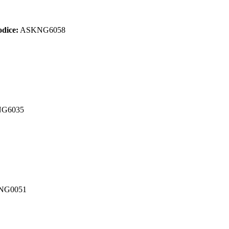
dice:
ASKNG6058
G6035
NG0051