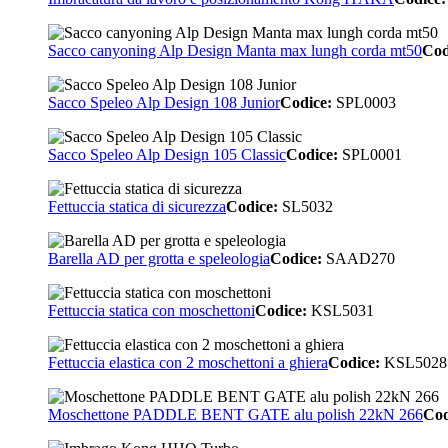
Sacco canyoning Alp Design Manta max lungh corda mt50
Cod
Sacco Speleo Alp Design 108 Junior
Codice:
SPL0003
Sacco Speleo Alp Design 105 Classic
Codice:
SPL0001
Fettuccia statica di sicurezza
Codice:
SL5032
Barella AD per grotta e speleologia
Codice:
SAAD270
Fettuccia statica con moschettoni
Codice:
KSL5031
Fettuccia elastica con 2 moschettoni a ghiera
Codice:
KSL5028
Moschettone PADDLE BENT GATE alu polish 22kN 266
Cod