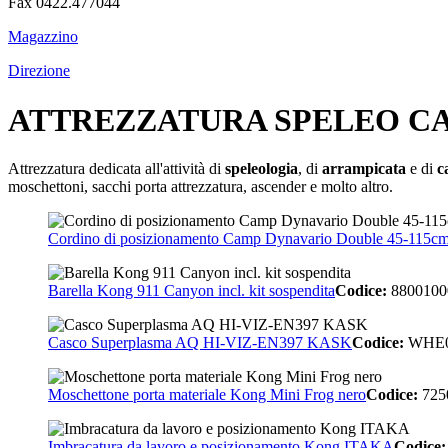
Fax 0422.477044
Magazzino
Direzione
ATTREZZATURA SPELEO C
Attrezzatura dedicata all'attività di
speleologia
, di
arrampicata
e di
c
moschettoni, sacchi porta attrezzatura, ascender e molto altro.
Cordino di posizionamento Camp Dynavario Double 45-115cm 
Barella Kong 911 Canyon incl. kit sospendita
Codice:
880010
Casco Superplasma AQ HI-VIZ-EN397 KASK
Codice:
WHE0
Moschettone porta materiale Kong Mini Frog nero
Codice:
72
Imbracatura da lavoro e posizionamento Kong ITAKA
Codice: