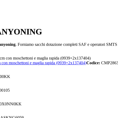
ANYONING
anyoning
. Forniamo sacchi dotazione completi SAF e operatori SMTS C
con moschettoni e maglia rapida (0939+2x137404)
Codice:
CMP2863
000KK
0105
50X0NN0KK
ASKNG6059