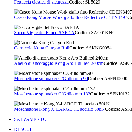
Fettuccia elastica di sicurezza
Codice:
SL5029
Casco Kong Mouse Work giallo fluo Reflective CE EN3497
Co
Sacco Vigile del Fuoco SAF 1A
Codice:
SAC01KNG
Carrucola Kong Canyon Roll
Codice:
ASKNG0054
Anello di ancoraggio Kong Aro Bull red 240cm
Codice:
ASKN
Moschettone spinnaker C/Grillo mm.90
Codice:
ASFNI0090
Moschettone spinnaker C/Grillo mm.132
Codice:
ASFNI0132
Moschettone Kong X-LARGE TL acciaio 50kN
Codice:
ASK
SALVAMENTO
RESCUE