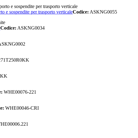
to e sospendite per trasporto verticale
Codice:
ASKNG0055
e
Codice:
ASKNG0034
ASKNG0002
71T250R0KK
0KK
e:
WHE00076-221
e:
WHE00046-CRI
HE00006.221