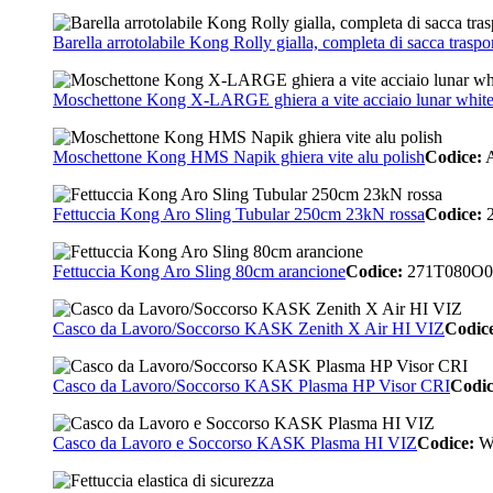
Barella arrotolabile Kong Rolly gialla, completa di sacca traspor
Moschettone Kong X-LARGE ghiera a vite acciaio lunar whit
Moschettone Kong HMS Napik ghiera vite alu polish
Codice:
Fettuccia Kong Aro Sling Tubular 250cm 23kN rossa
Codice:
2
Fettuccia Kong Aro Sling 80cm arancione
Codice:
271T080O
Casco da Lavoro/Soccorso KASK Zenith X Air HI VIZ
Codic
Casco da Lavoro/Soccorso KASK Plasma HP Visor CRI
Codic
Casco da Lavoro e Soccorso KASK Plasma HI VIZ
Codice:
W