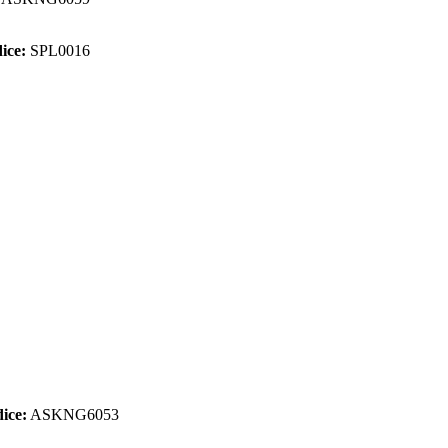
ice:
SPL0016
ice:
ASKNG6053