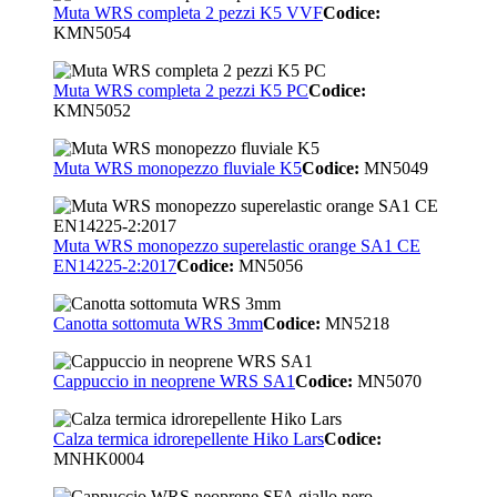
Muta WRS completa 2 pezzi K5 VVF
Codice:
KMN5054
Muta WRS completa 2 pezzi K5 PC
Codice:
KMN5052
Muta WRS monopezzo fluviale K5
Codice:
MN5049
Muta WRS monopezzo superelastic orange SA1 CE
EN14225-2:2017
Codice:
MN5056
Canotta sottomuta WRS 3mm
Codice:
MN5218
Cappuccio in neoprene WRS SA1
Codice:
MN5070
Calza termica idrorepellente Hiko Lars
Codice:
MNHK0004