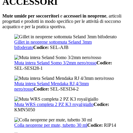
ACCESSORI
Mute umide per soccorritori
e
accessori in neoprene
, articoli
progettati e prodotti in modo specifico per le attività di soccorso
acquatico e per la pratica sportiva.
Gillet in neoprene sottomuta Seland 3mm
bifoderato
Codice:
SEL-AJB
Muta intera Seland Somo 3/2mm nero/rosso
Codice:
SEL-SESI28-1
Muta intera Seland Mendaka RJ 4/3mm
nero/rosso
Codice:
SEL-SESI34-2
Muta WRS completa 2 PZ K3 royal/giallo
Codice:
KMN5050
Colla neoprene per mute, tubetto 30 ml
Codice:
RIP14