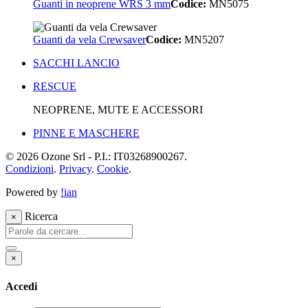
Guanti in neoprene WRS 3 mm
Codice:
MN5075
Guanti da vela Crewsaver
Codice:
MN5207
SACCHI LANCIO
RESCUE
NEOPRENE, MUTE E ACCESSORI
PINNE E MASCHERE
© 2026 Ozone Srl - P.I.: IT03268900267.
Condizioni
.
Privacy
.
Cookie
.
Powered by
!ian
Ricerca
×
×
Accedi