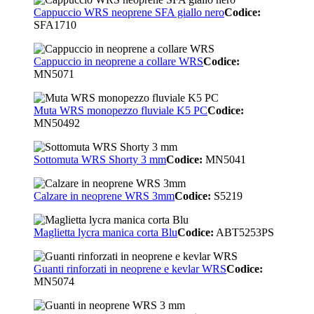
Cappuccio WRS neoprene SFA giallo nero
Codice:
SFA1710
Cappuccio in neoprene a collare WRS
Codice:
MN5071
Muta WRS monopezzo fluviale K5 PC
Codice:
MN50492
Sottomuta WRS Shorty 3 mm
Codice:
MN5041
Calzare in neoprene WRS 3mm
Codice:
S5219
Maglietta lycra manica corta Blu
Codice:
ABT5253PS
Guanti rinforzati in neoprene e kevlar WRS
Codice:
MN5074