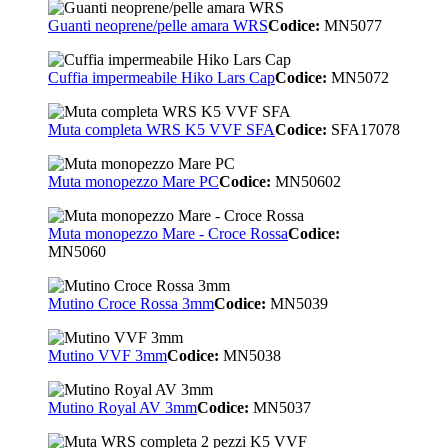
Guanti neoprene/pelle amara WRS
Codice:
MN5077
Cuffia impermeabile Hiko Lars Cap
Codice:
MN5072
Muta completa WRS K5 VVF SFA
Codice:
SFA17078
Muta monopezzo Mare PC
Codice:
MN50602
Muta monopezzo Mare - Croce Rossa
Codice:
MN5060
Mutino Croce Rossa 3mm
Codice:
MN5039
Mutino VVF 3mm
Codice:
MN5038
Mutino Royal AV 3mm
Codice:
MN5037