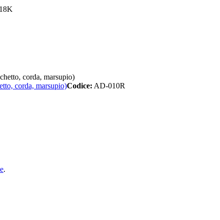
18K
tto, corda, marsupio)
Codice:
AD-010R
e
.