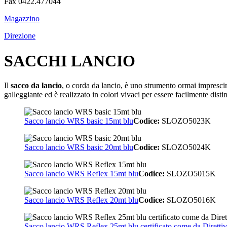
Fax 0422.477044
Magazzino
Direzione
SACCHI LANCIO
Il
sacco da lancio
, o corda da lancio, è uno strumento ormai imprescindi
galleggiante ed è realizzato in colori vivaci per essere facilmente disti
Sacco lancio WRS basic 15mt blu
Codice:
SLOZO5023K
Sacco lancio WRS basic 20mt blu
Codice:
SLOZO5024K
Sacco lancio WRS Reflex 15mt blu
Codice:
SLOZO5015K
Sacco lancio WRS Reflex 20mt blu
Codice:
SLOZO5016K
Sacco lancio WRS Reflex 25mt blu certificato come da Direttiv