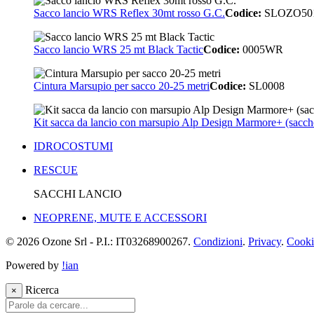
Sacco lancio WRS Reflex 30mt rosso G.C.
Codice:
SLOZO50
Sacco lancio WRS 25 mt Black Tactic
Codice:
0005WR
Cintura Marsupio per sacco 20-25 metri
Codice:
SL0008
Kit sacca da lancio con marsupio Alp Design Marmore+ (sacche
IDROCOSTUMI
RESCUE
SACCHI LANCIO
NEOPRENE, MUTE E ACCESSORI
© 2026 Ozone Srl - P.I.: IT03268900267.
Condizioni
.
Privacy
.
Cooki
Powered by
!ian
Ricerca
×