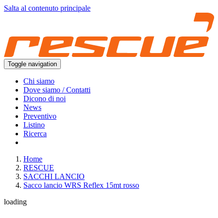
Salta al contenuto principale
Toggle navigation
Chi siamo
Dove siamo / Contatti
Dicono di noi
News
Preventivo
Listino
Ricerca
Home
RESCUE
SACCHI LANCIO
Sacco lancio WRS Reflex 15mt rosso
loading